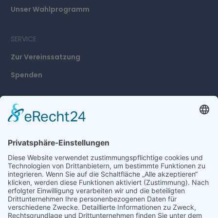
Unser Wahlprogramm
SERVICE
Zur Vereinssatzung
Spenden
ADRESSE
Freie Wählergruppe
Frankenthal e.V.
An der kurzen Gewanne 20
67227 Frankenthal
0179/9965581
t.mester@fwg-ft.de