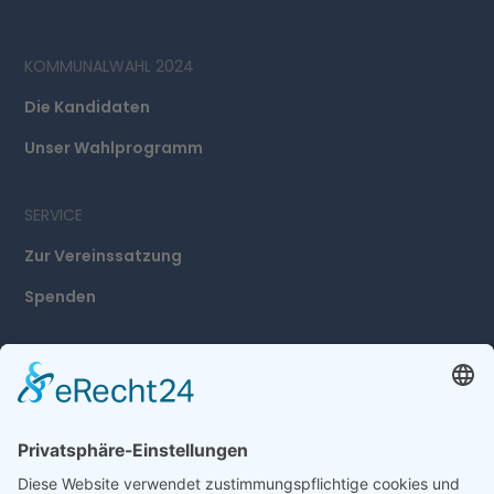
KOMMUNALWAHL 2024
Die Kandidaten
Unser Wahlprogramm
SERVICE
Zur Vereinssatzung
Spenden
ADRESSE
Freie Wählergruppe
Frankenthal e.V.
An der kurzen Gewanne 20
67227 Frankenthal