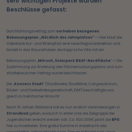
sehr wichtigen Projekte wurden
Beschlüsse gefasst:
Durchführungsvertrag zum
vorhaben bezogenen
Bebauungsplan „Nördlich des Jahnplatzes“
-> Hier baut die
Volksbank Kur- und Rheinpfalz eine neue Regionaldirektion und
bindet in das Bauvorhaben die Kopp´sche Villa mit ein.
Bebauungsplan „
Mörsch, Solarpark BASF-Nordfläche
“-> Die
Zustimmung zur Änderung des Flächennutzungsplans und zum
städtebaulichen Vertrag wurde beschlossen.
Der „
Konzern Stadt
“ (Stadtwerke, Stadtklinik, Congressforum,
Bäder- und Parkbetriebsgesellschaft, EWF) beschäftigte uns
gleich in mehrfacher Hinsicht.
Nach 10 Jahren Stillstand soll es nun endlich Veränderungen in
Strandbad
geben, wodurch in erster Linie die Zielgruppe der
Jugendlichen erreicht werden soll. Ca. 600.000€ plant die
BPG
hier zu investieren. Eine große Summe in Anbetracht des
vorgestellten Jahresabschlusses. Darum befindet sich unser