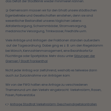
das Defizit der Stadtklinik wieder minimieren können.
🤝 Gemeinsam müssen wir für den Erhalt unsere städtischen
Eigenbetriebe und Gesellschaften einstehen, denn sie sind
wesentlicher Bestandteil unseres täglichen Lebens:
Abfallentsorgung, Schwimmbäder, Stromversorgung,
medizinische Versorgung, Trinkwasser, Friedhöfe uvm.
Viele Anträge und Anfragen der Fraktionen standen außerdem
auf der Tagesordnung. Dabei ging es z. B. um den Riegeldamm
bei Mörsch, Kennzahlenmanagement, eine Bezahlkarte für
Flüchtlinge oder Sportplätze. Mehr dazu unter
Sitzungen der
Gremien | Stadt Frankenthal
Nicht jeder Antrag war zielführend, weshalb es teilweise dann
auch zur Zurücknahme von Anträgen kam.
Wir von der FWG hatten eine Anfrage zu verschiedenen
Themenrund um den Verkehr eingebracht: Verkehrslärm, Rasen,
Posen, Parkverstöße
👉
Anfrage Stadtrat Verkehrslärm Geschwindigeitskontrollen