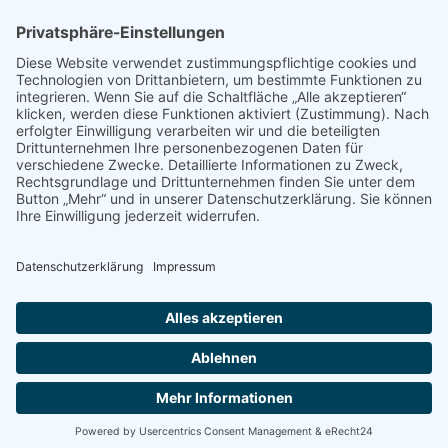
Freie Wählergruppe
Frankenthal e.V.
An der kurzen Gewanne 20
67227 Frankenthal
0179/9965581
t.mester@fwg-ft.de
Impressum
Datenschutz
Cookie-Einstellungen
© FWG Frankenthal