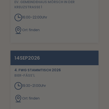
EV. GEMEINDEHAUS MÖRSCH IN DER
KREUZSTRASSE 1
16:00
–
22:00
Uhr
Ort finden
14
SEP
2026
4. FWG STAMMTISCH 2026
BIER-FÄSS'L
19:30
–
21:00
Uhr
Ort finden