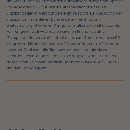
die Bedeutung von Blutspenden aufmerksam zu machen, spende
ich regelmässig Blut, zuletzt im Blutspendemobil des DRK-
Blutspendedienst West auf dem Rathausplatz. Der Rückgang von
Blutspenden ist leider ein bundesweiter Trend. In ganz
Deutschland gibt es einen Mangel an Blutkonserven.Blut spenden
können gesunde Erwachsene zwischen 18 und 72 Jahren
(Erstspender*innen bis 64 Jahre) mit einem Gewicht von über 50
Kilogramm; Männer können alle 2 Monate, Frauen alle 3 Monate
spenden. Danke an alle Blutspender*innen und die vielen
ehrenamtlichen, ohne die das so nie möglich wäre - Sie retten
damit Leben.Nächster Termin in Frankenthal ist am 14./15.06.2023
auf dem Rathausplatz!