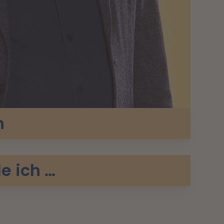
n
e ich …